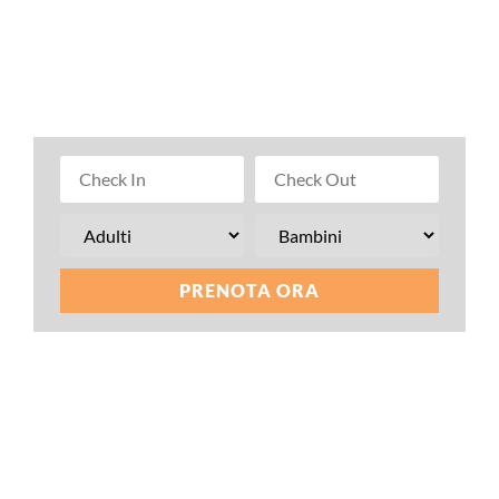
minuti in auto dal centro,
il Residence Le Palme offre il massimo del relax e della
sicurezza per una vacanza in famiglia o con amici.
PRENOTA ORA